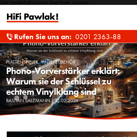
Zum Hauptinhalt springen
Zum Footer springen
Rufen Sie uns an:
0201 2363-88
PLATTENSPIELER
,
VINYL
,
ZUBEHÖR
Phono-Vorverstärker erklärt:
Warum sie der Schlüssel zu
echtem Vinylklang sind
BASTIAN SALZMANN
|
15.02.2026