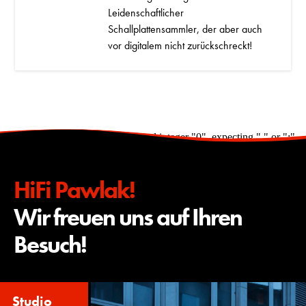
Leidenschaftlicher
Schallplattensammler, der aber auch
vor digitalem nicht zurückschreckt!
ParseError: syntax error, unexpected integer "0", expecting "," or ";"
HiFi Pawlak!
Wir freuen uns auf Ihren
Besuch!
Studio