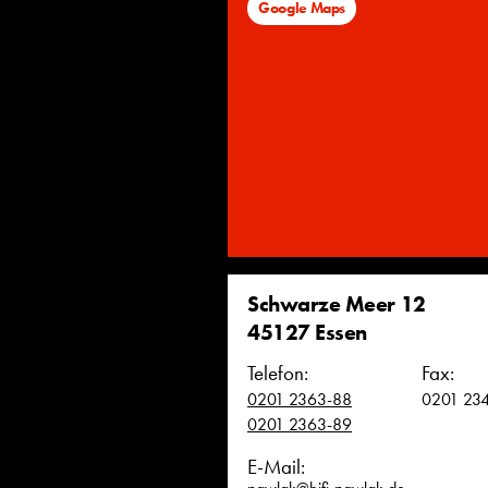
Google Maps
Schwarze Meer 12
45127 Essen
Telefon:
Fax:
0201 2363-88
0201 23
0201 2363-89
E-Mail: