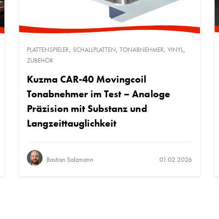
,
,
,
,
PLATTENSPIELER
SCHALLPLATTEN
TONABNEHMER
VINYL
ZUBEHÖR
Kuzma CAR-40 Movingcoil
Tonabnehmer im Test – Analoge
Präzision mit Substanz und
Langzeittauglichkeit
Bastian Salzmann
01.02.2026