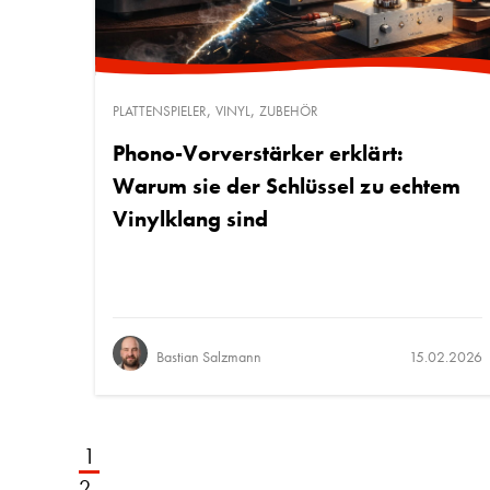
,
,
PLATTENSPIELER
VINYL
ZUBEHÖR
Phono-Vorverstärker erklärt:
Warum sie der Schlüssel zu echtem
Vinylklang sind
Bastian Salzmann
15.02.2026
1
2