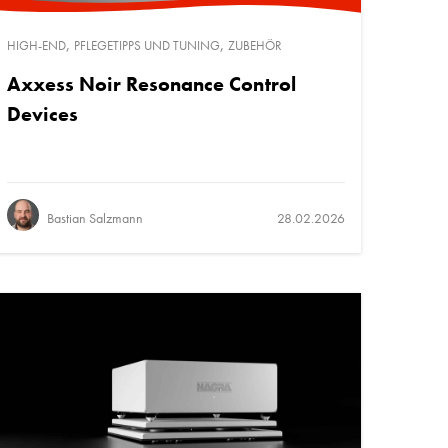
,
,
HIGH-END
PFLEGETIPPS UND TUNING
ZUBEHÖR
Axxess Noir Resonance Control
Devices
Bastian Salzmann
28.02.2026