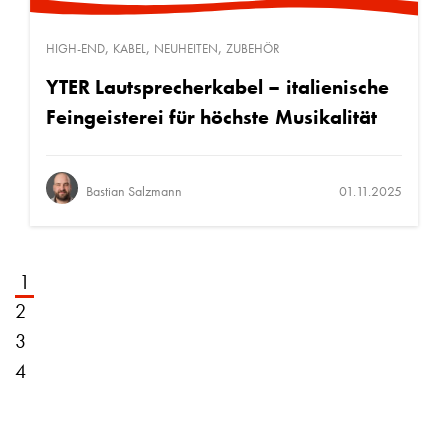
,
,
,
HIGH-END
KABEL
NEUHEITEN
ZUBEHÖR
YTER Lautsprecherkabel – italienische
Feingeisterei für höchste Musikalität
Bastian Salzmann
01.11.2025
1
2
3
4