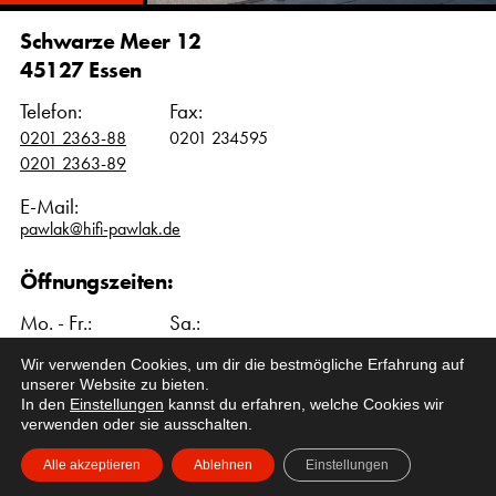
Schwarze Meer 12
45127 Essen
Telefon:
Fax:
0201 2363-88
0201 234595
0201 2363-89
E-Mail:
pawlak@hifi-pawlak.de
Öffnungszeiten:
Mo. - Fr.:
Sa.:
10:00 – 18:00 Uhr
10:00 – 16:00 Uhr
Wir verwenden Cookies, um dir die bestmögliche Erfahrung auf
unserer Website zu bieten.
In den
Einstellungen
kannst du erfahren, welche Cookies wir
verwenden oder sie ausschalten.
Impressum & Datenschutz
Cookieeinstellungen
Alle akzeptieren
Ablehnen
Einstellungen
© 2026 Werner Pawlak GmbH