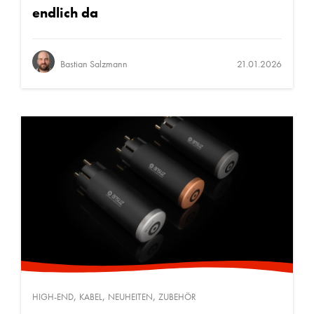
endlich da
Bastian Salzmann
21.01.2026
,
,
,
HIGH-END
KABEL
NEUHEITEN
ZUBEHÖR