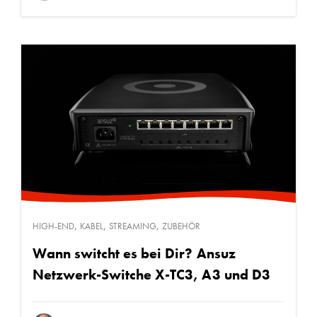
,
,
,
HIGH-END
KABEL
STREAMING
ZUBEHÖR
Wann switcht es bei Dir? Ansuz
Netzwerk-Switche X-TC3, A3 und D3