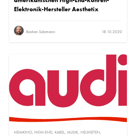
amerikanischen High-End-Röhren-
Elektronik-Hersteller Aesthetix
Bastian Salzmann
18.10.2020
,
,
,
,
,
HEIMKINO
HIGH-END
KABEL
MUSIK
NEUHEITEN