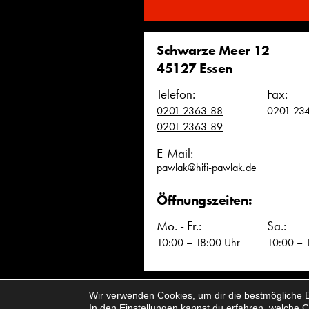
Schwarze Meer 12
45127 Essen
Telefon:
Fax:
0201 2363-88
0201 23
0201 2363-89
E-Mail:
pawlak@hifi-pawlak.de
Öffnungszeiten:
Mo. - Fr.:
Sa.:
10:00 – 18:00 Uhr
10:00 – 
Wir verwenden Cookies, um dir die bestmögliche E
Impressum & Datenschutz
Cookieeins
In den
Einstellungen
kannst du erfahren, welche C