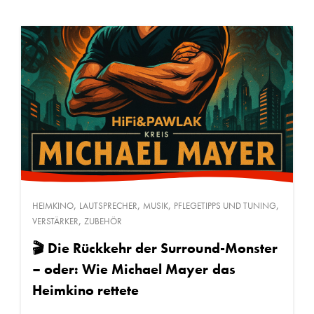
,
,
,
,
HEIMKINO
LAUTSPRECHER
MUSIK
PFLEGETIPPS UND TUNING
,
VERSTÄRKER
ZUBEHÖR
🎬 Die Rückkehr der Surround-Monster
– oder: Wie Michael Mayer das
Heimkino rettete