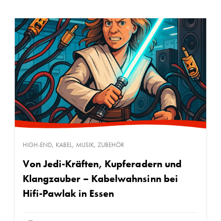
,
,
,
HIGH-END
KABEL
MUSIK
ZUBEHÖR
Von Jedi-Kräften, Kupferadern und
Klangzauber – Kabelwahnsinn bei
Hifi-Pawlak in Essen