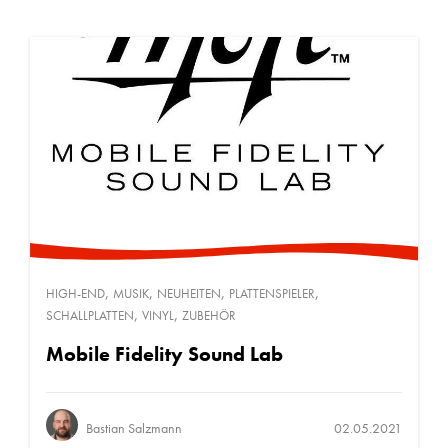
,
,
,
,
HIGH-END
MUSIK
NEUHEITEN
PLATTENSPIELER
,
,
SCHALLPLATTEN
VINYL
ZUBEHÖR
Mobile Fidelity Sound Lab
Bastian Salzmann
02.05.2021