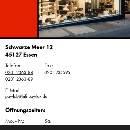
Schwarze Meer 12
45127 Essen
Telefon:
Fax:
0201 2363-88
0201 234595
0201 2363-89
E-Mail:
pawlak@hifi-pawlak.de
Öffnungszeiten:
Mo. - Fr.:
Sa.:
10:00 – 18:00 Uhr
10:00 – 16:00 Uhr