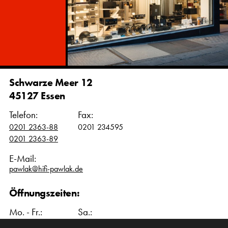
Schwarze Meer 12
45127 Essen
Telefon:
Fax:
0201 2363-88
0201 234595
0201 2363-89
E-Mail:
pawlak@hifi-pawlak.de
Öffnungszeiten:
Mo. - Fr.:
Sa.:
10:00 – 18:00 Uhr
10:00 – 16:00 Uhr