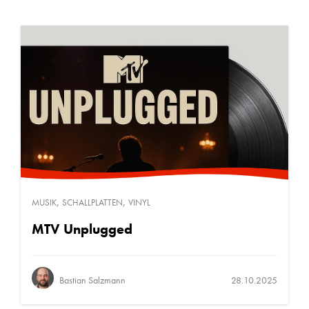
,
,
MUSIK
SCHALLPLATTEN
VINYL
MTV Unplugged
Bastian Salzmann
28.10.2025