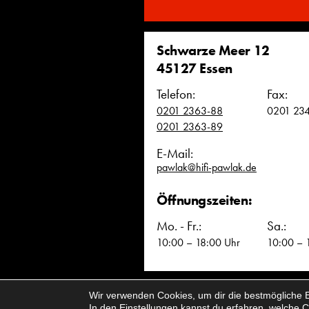
Schwarze Meer 12
45127 Essen
Telefon:
Fax:
0201 2363-88
0201 23
0201 2363-89
E-Mail:
pawlak@hifi-pawlak.de
Öffnungszeiten:
Mo. - Fr.:
Sa.:
10:00 – 18:00 Uhr
10:00 – 
Wir verwenden Cookies, um dir die bestmögliche E
Impressum & Datenschutz
Cookieeins
In den
Einstellungen
kannst du erfahren, welche C