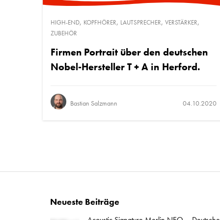
,
,
,
,
HIGH-END
KOPFHÖRER
LAUTSPRECHER
VERSTÄRKER
ZUBEHÖR
Firmen Portrait über den deutschen
Nobel-Hersteller T + A in Herford.
Bastian Salzmann
04.10.2020
Neueste Beiträge
Acoustic Signature Merlin NEO – Deutsche