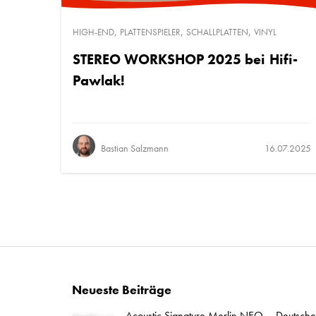
,
,
,
HIGH-END
PLATTENSPIELER
SCHALLPLATTEN
VINYL
STEREO WORKSHOP 2025 bei Hifi-
Pawlak!
Bastian Salzmann
16.07.2025
Neueste Beiträge
Acoustic Signature Merlin NEO – Deutsche