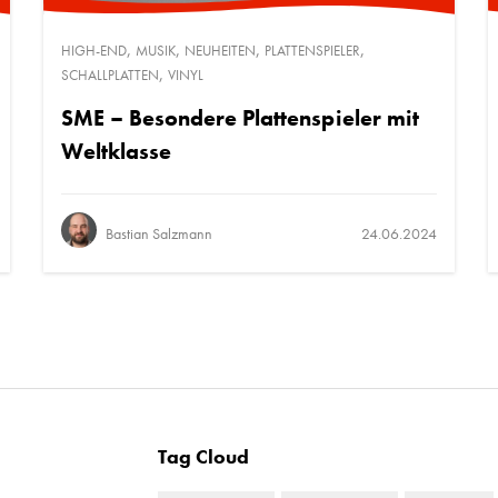
,
,
,
,
HIGH-END
MUSIK
NEUHEITEN
PLATTENSPIELER
,
SCHALLPLATTEN
VINYL
SME – Besondere Plattenspieler mit
Weltklasse
Bastian Salzmann
24.06.2024
Tag Cloud